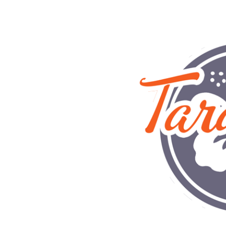
Commandez ici,
rez en magasin !